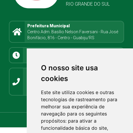
RIO GRANDE DO SUL
Prefeitura Municipal
Centro Adm. Basílio Nelson Faversani - Rua José
Bonifácio, 816 - Centro - Guabiju/RS
Atendimento
8h08min às 11h30min e 13h até 17h
O nosso site usa
Contato
cookies
(54) 3272-1266 / (54) 3272-1001
guabiju@guabiju.rs.gov.br
imprensaguabijurs@gmail.com
Este site utiliza cookies e outras
tecnologias de rastreamento para
Webmail.rs.gov.br
Webmail.com.br
melhorar sua experiência de
navegação para os seguintes
propósitos:
para ativar a
funcionalidade básica do site
,