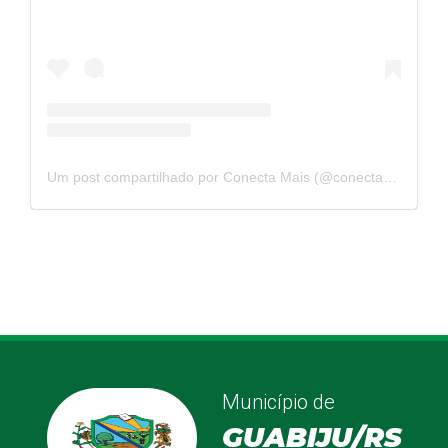
Um post compartilhado por Conecta Mais (@conectamaisprodutora)
Município de
GUABIJU/RS