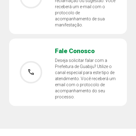
reclamação ou sugestão. Você
receberá um e-mail com o
protocolo de
acompanhamento de sua
manifestação.
Fale Conosco
Deseja solicitar falar com a
Prefeitura de Guabiju? Utilize o
phone
canal especial para este tipo de
atendimento. Você receberá um
email com o protocolo de
acompanhamento do seu
processo.