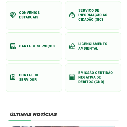
SERVIÇO DE
CONVÊNIOS
handshake
support_agent
INFORMAÇÃO AO
ESTADUAIS
CIDADÃO (SIC)
LICENCIAMENTO
add_notes
nature_people
CARTA DE SERVIÇOS
AMBIENTAL
EMISSÃO CERTIDÃO
PORTAL DO
assignment_ind
receipt
NEGATIVA DE
SERVIDOR
DÉBITOS (CND)
ÚLTIMAS NOTÍCIAS