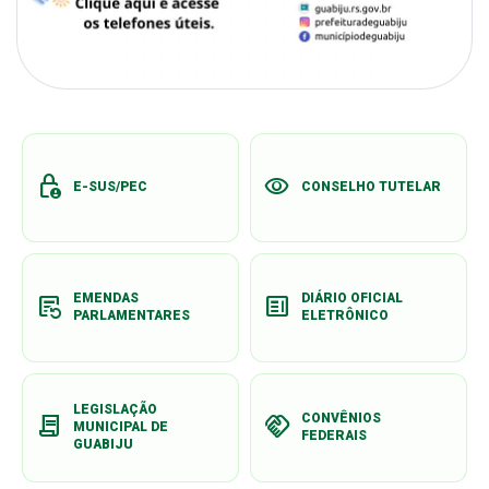
lock_person
visibility
E-SUS/PEC
CONSELHO TUTELAR
EMENDAS
DIÁRIO OFICIAL
source_notes
clarify
PARLAMENTARES
ELETRÔNICO
LEGISLAÇÃO
CONVÊNIOS
contract
handshake
MUNICIPAL DE
FEDERAIS
GUABIJU