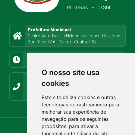
RIO GRANDE DO SUL
Prefeitura Municipal
Centro Adm. Basílio Nelson Faversani - Rua José
Bonifácio, 816 - Centro - Guabiju/RS
Atendimento
8h08min às 11h30min e 13h até 17h
O nosso site usa
Contato
cookies
(54) 3272-1266 / (54) 3272-1001
guabiju@guabiju.rs.gov.br
imprensaguabijurs@gmail.com
Este site utiliza cookies e outras
tecnologias de rastreamento para
Webmail.rs.gov.br
Webmail.com.br
melhorar sua experiência de
navegação para os seguintes
propósitos:
para ativar a
funcionalidade básica do site
,