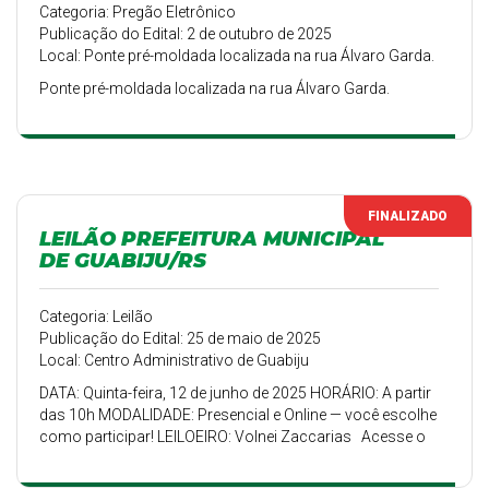
Categoria: Pregão Eletrônico
Publicação do Edital: 2 de outubro de 2025
Local: Ponte pré-moldada localizada na rua Álvaro Garda.
Ponte pré-moldada localizada na rua Álvaro Garda.
FINALIZADO
LEILÃO PREFEITURA MUNICIPAL
DE GUABIJU/RS
Categoria: Leilão
Publicação do Edital: 25 de maio de 2025
Local: Centro Administrativo de Guabiju
DATA: Quinta-feira, 12 de junho de 2025 HORÁRIO: A partir
das 10h MODALIDADE: Presencial e Online — você escolhe
como participar! LEILOEIRO: Volnei Zaccarias Acesse o
site, confira os lotes e dê seu lance:
https://www.zaccariasleiloes.com.br/leilao/leilao-