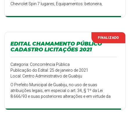
Chevrolet Spin 7 lugares, Equipamentos: betoneira,
ensiladeiras, transformadores, Sucatas diversas,
informática, móveis e muito mais.
FINALIZADO
EDITAL CHAMAMENTO PÚBLICO
CADASTRO LICITAÇÕES 2021
Categoria: Concorrência Pública
Publicação do Edital: 25 de janeiro de 2021
Local: Centro Administrativo de Guabiju
O Prefeito Municipal de Guabiju, no uso de suas
atribuições legais, em especial o art. 34, § 1º da Lei
8.666/93 e suas posteriores alterações e em virtude da
realização frequente de licitações, efetua chamamento
público de fornecedores e prestadores de serviços,
eventualmente interessados em cadastrar-se ou atualizar
o cadastro existente junto a Prefeitura Municipal de
Guabiju.