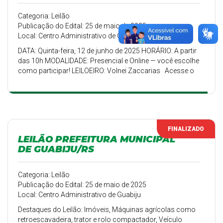
Categoria: Leilão
Publicação do Edital: 25 de maio de 2025
Local: Centro Administrativo de Guabiju
DATA: Quinta-feira, 12 de junho de 2025 HORÁRIO: A partir
das 10h MODALIDADE: Presencial e Online — você escolhe
como participar! LEILOEIRO: Volnei Zaccarias Acesse o
site, confira os lotes e dê seu lance:
www.zaccariasleiloes.com.br Destaques do Leilão:
Imóveis, Máquinas agrícolas como retroescavadeira,
trator e rolo compactador, Veículo Chevrolet Spin 7
lugares, Equipamentos: betoneira,...
FINALIZADO
LEILÃO PREFEITURA MUNICIPAL
DE GUABIJU/RS
Categoria: Leilão
Publicação do Edital: 25 de maio de 2025
Local: Centro Administrativo de Guabiju
Destaques do Leilão: Imóveis, Máquinas agrícolas como
retroescavadeira, trator e rolo compactador, Veículo