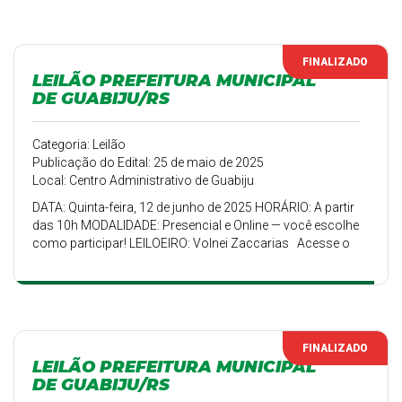
prefeitura-municipal-de-guabiju-rs-19-05-2025-13-57-
56/lotes/lista Destaques do Leilão: Imóveis, Máquinas
agrícolas como retroescavadeira,...
FINALIZADO
LEILÃO PREFEITURA MUNICIPAL
DE GUABIJU/RS
Categoria: Leilão
Publicação do Edital: 25 de maio de 2025
Local: Centro Administrativo de Guabiju
DATA: Quinta-feira, 12 de junho de 2025 HORÁRIO: A partir
das 10h MODALIDADE: Presencial e Online — você escolhe
como participar! LEILOEIRO: Volnei Zaccarias Acesse o
site, confira os lotes e dê seu lance:
https://www.zaccariasleiloes.com.br/leilao/leilao-
prefeitura-municipal-de-guabiju-rs-19-05-2025-13-57-
56/lotes/lista Destaques do Leilão: Imóveis, Máquinas
agrícolas como retroescavadeira,...
FINALIZADO
LEILÃO PREFEITURA MUNICIPAL
DE GUABIJU/RS