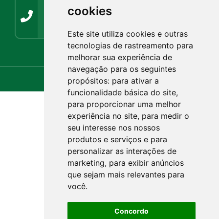
Contato
cookies
(54) 3272-1266 / (54) 3272-1001
guabiju@guabiju.rs.gov.br
imprensaguabijurs@gmail.com
Este site utiliza cookies e outras
tecnologias de rastreamento para
Webmail.rs.gov.br
Webmail.com.br
melhorar sua experiência de
navegação para os seguintes
propósitos:
para ativar a
funcionalidade básica do site
,
para proporcionar uma melhor
experiência no site
,
para medir o
seu interesse nos nossos
produtos e serviços e para
personalizar as interações de
marketing
,
para exibir anúncios
que sejam mais relevantes para
você
.
Concordo