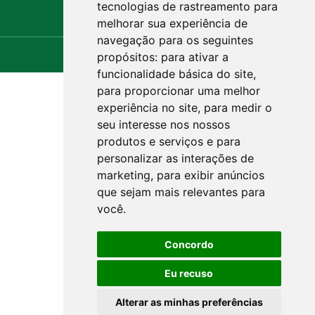
tecnologias de rastreamento para
Webmail.rs.gov.br
Webmail.com.br
melhorar sua experiência de
navegação para os seguintes
propósitos:
para ativar a
funcionalidade básica do site
,
para proporcionar uma melhor
experiência no site
,
para medir o
seu interesse nos nossos
produtos e serviços e para
personalizar as interações de
marketing
,
para exibir anúncios
que sejam mais relevantes para
você
.
Concordo
Eu recuso
Alterar as minhas preferências