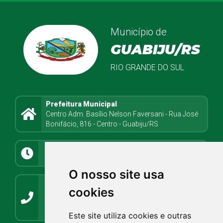
Município de
GUABIJU/RS
RIO GRANDE DO SUL
Prefeitura Municipal
Centro Adm. Basílio Nelson Faversani - Rua José
Bonifácio, 816 - Centro - Guabiju/RS
Atendimento
8h08min às 11h30min e 13h até 17h
O nosso site usa
Contato
cookies
(54) 3272-1266 / (54) 3272-1001
guabiju@guabiju.rs.gov.br
imprensaguabijurs@gmail.com
Este site utiliza cookies e outras