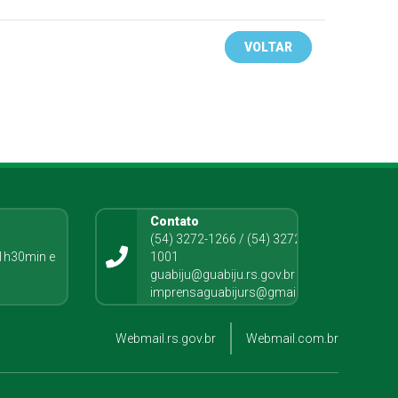
VOLTAR
Contato
o
(54) 3272-1266 / (54) 3272-
1h30min e
1001
guabiju@guabiju.rs.gov.br
imprensaguabijurs@gmail.com
Webmail.rs.gov.br
Webmail.com.br