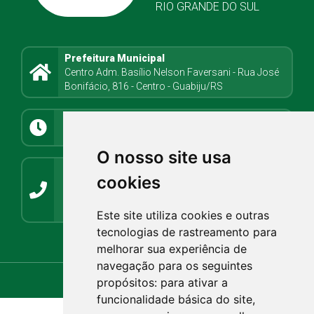
RIO GRANDE DO SUL
Prefeitura Municipal
Centro Adm. Basílio Nelson Faversani - Rua José
Bonifácio, 816 - Centro - Guabiju/RS
Atendimento
8h08min às 11h30min e 13h até 17h
O nosso site usa
Contato
cookies
(54) 3272-1266 / (54) 3272-1001
guabiju@guabiju.rs.gov.br
imprensaguabijurs@gmail.com
Este site utiliza cookies e outras
tecnologias de rastreamento para
Webmail.rs.gov.br
Webmail.com.br
melhorar sua experiência de
navegação para os seguintes
propósitos:
para ativar a
funcionalidade básica do site
,